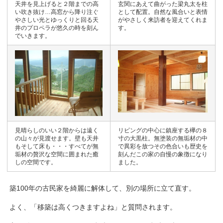
天井を見上げると２階までの高
玄関にあえて曲がった梁丸太を柱
い吹き抜け…高窓から降り注ぐ
として配置。自然な風合いと表情
やさしい光とゆっくりと回る天
がやさしく来訪者を迎えてくれま
井のプロペラが悠久の時を刻ん
す。
でいきます。
見晴らしのいい２階からは遠く
リビングの中心に鎮座する欅の８
の山々が見渡せます。壁も天井
寸の大黒柱。無塗装の無垢材の中
もそして床も・・・すべてが無
で異彩を放つその色合いも歴史を
垢材の贅沢な空間に囲まれた癒
刻んだこの家の自慢の象徴になり
しの空間です。
ました。
築100年の古民家を綺麗に解体して、別の場所に立て直す。
よく、「移築は高くつきますよね」と質問されます。