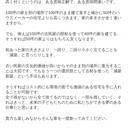
高く付くというのは、ある意味正解で、ある意味間違いです。
100坪の家を別の場所で100坪のまま建て直すと確かに50坪のハ
ウスメーカーの住宅よりも高くつきます。家の多きさが全く違い
ますから。
でも、例えば100坪の古民家の部材を使って40坪の家を建てる…
そうすれば50坪の家よりはもちろん安くなります。
前あった家の大きさより、一回り、二回り小さく立てることを
「減築」と言ったりします。
古い民家の文化的価値が高いからそのまま別の場所に復元するこ
とは大切です。でももう一つの選択肢として古材を使った「減築
新築」という手法もあります。
そうすればコスト的にも環境の面でも価値のある住宅を手に入れ
ることが可能です。
全て残せないから全て捨てるのではなく、一部を残していく。そ
れはきっと、未来の子どもたちのために私たちができる夢のある
仕事だと思います。
貴方も楽しみながらそんな家を一度創ってみてください。